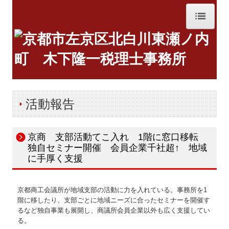
ホーム
事務所紹介
経営理念
活動報告
交通案内
業務案内
京商 支部活動てこ入れ 1階に窓口移転
独自セミナー開催 会員企業千社超↑ 地域
セミナー案内
に手厚く支援
リンク集
京都商工会議所が地域支部の活動に力を入れている。事務所を1
階に移したり、支部ごとに地域ニーズに合ったセミナーを開催す
お問合せ
るなど独自事業も展開し、商議所会員企業以外も広く支援してい
る。
FX4クラウド