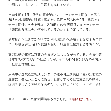
企画している」とし、手応えを感じている。
洛南支部も1月に伏見の酒造業についてセミナーを開き、市民ら
80人が地場産業に理解を深めた。洛西支部も昨年9月に経営セミ
ナーを開催。洛央支部は、2月9日に飲食店経営力向上セミナー
「繁盛飲食店は今、何をしているのか」を予定している。
新年度からは各支部が「支部別地域活性化会議」を設立する予定
で、地域振興に向けた課題を探り、解決策に知恵を絞る考えだ。
支部活動の充実は京商の会員拡大にもつながっている。会員企業
は昨年3月末で1万576社だったが、今年1月25日には1万1595社へ
千社以上増加した。
京商中小企業経営相談センターの龍不可止所長は「支部は地域の
顧客に一番近いところにある。顧客が求める経営支援策を探り、
提供できるよう企画力を高めたい」と話している。（上野正俊）
※2011/02/05 京都新聞掲載されました。
>>詳細はこちら