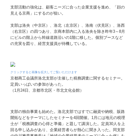
支部活動の強化は、顧客ニーズに合った企業支援を進め、「顔の
病院・診療所の皆様へ
見える京商」にするのが狙い。
補助金・助成金・融資情報
支部は洛央（中京区）、洛北（左京区）、洛南（伏見区）、洛西
（右京区）の四つあり、京商本部内に入る洛央を除き昨年3～8月
にビルの階上から幹線道路沿いの1階に移した。個別ブースなど
関与先向け融資商品ご紹介
の充実を図り、経営支援員が待機している。
経営者お役立ち情報
TKCシステムQ&A
クリックすると画像を拡大してご覧いただけます
京都商工会議所洛北支部が主催した税務調査に関するセミナー。
経営革新等支援機関とは
定員いっぱいの参加があった。
（1月24日、京都市北区・市北文化会館）
経営改善オンデマンド講座
活動報告
支部の独自事業も始めた。洛北支部ではすでに融資や納税、販路
開拓などをテーマにしたセミナーを4回開催。1月には地元の税理
個人情報保護方針
士が「税務調査の心得と準備」と題して講演した。定員30人を上
回る申し込みがあり、企業経営者らが熱心に聞き入った。同支部
の中川雅貴事務長は「地域の企業経営者のニーズに合った催しを