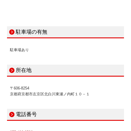
病院・診療所の皆様へ
補助金・助成金・融資情報
駐車場の有無
関与先向け融資商品ご紹介
駐車場あり
経営者お役立ち情報
TKCシステムQ&A
所在地
経営革新等支援機関とは
〒606-8254
経営改善オンデマンド講座
京都府京都市左京区北白川東瀬ノ内町１０－１
活動報告
電話番号
個人情報保護方針